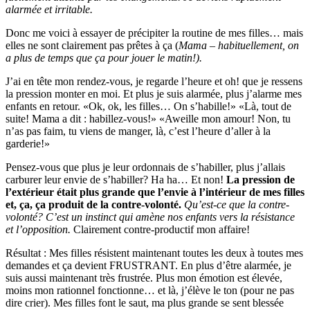
alarmée et irritable.
Donc me voici à essayer de précipiter la routine de mes filles… mais
elles ne sont clairement pas prêtes à ça (
Mama – habituellement, on
a plus de temps que ça pour jouer le matin!).
J’ai en tête mon rendez-vous, je regarde l’heure et oh! que je ressens
la pression monter en moi. Et plus je suis alarmée, plus j’alarme mes
enfants en retour. «Ok, ok, les filles… On s’habille!» «Là, tout de
suite! Mama a dit : habillez-vous!» «Aweille mon amour! Non, tu
n’as pas faim, tu viens de manger, là, c’est l’heure d’aller à la
garderie!»
Pensez-vous que plus je leur ordonnais de s’habiller, plus j’allais
carburer leur envie de s’habiller? Ha ha… Et non!
La pression de
l’extérieur était plus grande que l’envie à l’intérieur de mes filles
et, ça, ça produit de la contre-volonté.
Qu’est-ce que la contre-
volonté? C’est un instinct qui amène nos enfants vers la résistance
et l’opposition.
Clairement contre-productif mon affaire!
Résultat : Mes filles résistent maintenant toutes les deux à toutes mes
demandes et ça devient FRUSTRANT. En plus d’être alarmée, je
suis aussi maintenant très frustrée. Plus mon émotion est élevée,
moins mon rationnel fonctionne… et là, j’élève le ton (pour ne pas
dire crier). Mes filles font le saut, ma plus grande se sent blessée