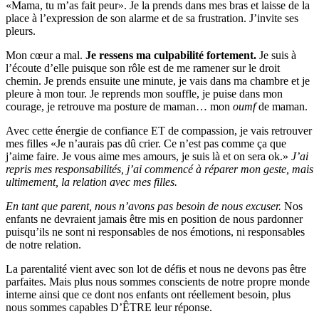
«Mama, tu m’as fait peur». Je la prends dans mes bras et laisse de la
place à l’expression de son alarme et de sa frustration. J’invite ses
pleurs.
Mon cœur a mal.
Je ressens ma culpabilité fortement.
Je suis à
l’écoute d’elle puisque son rôle est de me ramener sur le droit
chemin. Je prends ensuite une minute, je vais dans ma chambre et je
pleure à mon tour. Je reprends mon souffle, je puise dans mon
courage, je retrouve ma posture de maman… mon
oumf
de maman.
Avec cette énergie de confiance ET de compassion, je vais retrouver
mes filles «Je n’aurais pas dû crier. Ce n’est pas comme ça que
j’aime faire. Je vous aime mes amours, je suis là et on sera ok.»
J’ai
repris mes responsabilités, j’ai commencé à réparer mon geste, mais
ultimement, la relation avec mes filles.
En tant que parent, nous n’avons pas besoin de nous excuser.
Nos
enfants ne devraient jamais être mis en position de nous pardonner
puisqu’ils ne sont ni responsables de nos émotions, ni responsables
de notre relation.
La parentalité vient avec son lot de défis et nous ne devons pas être
parfaites. Mais plus nous sommes conscients de notre propre monde
interne ainsi que ce dont nos enfants ont réellement besoin, plus
nous sommes capables D’ÊTRE leur réponse.