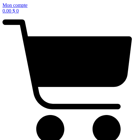
Mon compte
0.00
$
0